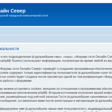
айн Север
шской городской компьютерной сети!
иальности
 его подразделения (в дальнейшем «мы», «наш», «Форумы сети Онлайн Север»
«phpBB Teams») используют информацию, полученную во время любой из ва
«Форумы сети Онлайн Север» приведёт к созданию программным обеспечение
ookie содержат только идентификатор пользователя (в дальнейшем «user-id»
тья cookie будет создана после просмотра одной из тем конференции «Фору
во работы с форумами.
 можем установить cookies, внешние по отношению к программному обеспеч
программным обеспечением phpBB. Вторым источником получения вашей инфо
ния, размещённые под учётной записью Гостя (в дальнейшем «анонимные со
 сообщения, оставленные вами после регистрации и авторизации (в дальне
ифицируемое имя (в дальнейшем «ваше имя пользователя»), индивидуальный 