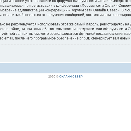
рмация из вашей учётной записи на форумах «Форумы сети Онлайн Север» о
запрашиваемая при регистрации в конференции «Форумы сети Онлайн Север»,
а усмотрение администрации конференции «Форумы сети Онлайн Север». В люб
сть согласиться/отказаться от получения сообщений, автоматически сгенери
 не рекомендуется использовать этот же самый пароль, регистрируясь на д
го в тайне, ни при каких обстоятельствах ни представители «Форумы сети Он
шей учётной записи, вы сможете воспользоваться функцией восстановления 
ес email, после чего программное обеспечение phpBB сгенерирует вам новый
2026 ©
ОНЛАЙН СЕВЕР