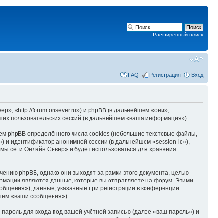
Расширенный поиск
FAQ
Регистрация
Вход
, «http://forum.onsever.ru») и phpBB (в дальнейшем «они»,
ших пользовательских сессий (в дальнейшем «ваша информация»).
м phpBB определённого числа cookies (небольшие текстовые файлы,
) и идентификатор анонимной сессии (в дальнейшем «session-id»),
мы сети Онлайн Север» и будет использоваться для хранения
ению phpBB, однако они выходят за рамки этого документа, целью
рмации являются данные, которые вы отправляете на форум. Этими
общения»), данные, указанные при регистрации в конференции
йшем «ваши сообщения»).
пароль для входа под вашей учётной записью (далее «ваш пароль») и