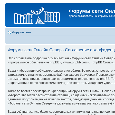
Форумы сети Онл
Добро пожаловать на Форумы коно
Форумы сети
Форумы сети Онлайн Север - Соглашение о конфиденц
Это соглашение подробно объясняет, как «Форумы сети Онлайн Север» и
«программное обеспечение phpBB», «www.phpbb.com», «phpBB Group», 
Ваша информация собирается двумя способами. Во-первых, просмотр 
загружаемые в папку временных файлов вашего браузера). Первые две c
автоматически присвоенные вам программным обеспечением phpBB. Тре
информации о прочтённых вами темах, повышая таким образом удобст
Также во время просмотра конференции «Форумы сети Онлайн Север» мы
которого является рассмотрение страниц, созданных исключительно 
данными могут быть, но не исчерпываются, следующие данные: сообще
«Форумы сети Онлайн Север» (в дальнейшем «ваша учётная запись») и
Ваша учётная запись будет содержать, как минимум, однозначно идент