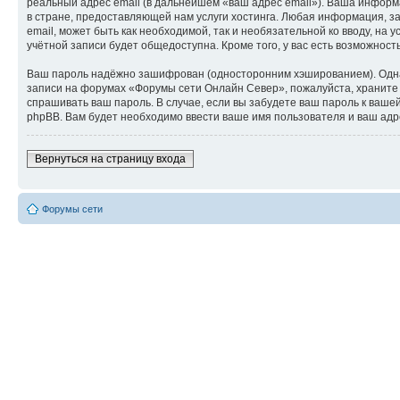
реальный адрес email (в дальнейшем «ваш адрес email»). Ваша инфо
в стране, предоставляющей нам услуги хостинга. Любая информация, 
email, может быть как необходимой, так и необязательной ко вводу, н
учётной записи будет общедоступна. Кроме того, у вас есть возможно
Ваш пароль надёжно зашифрован (односторонним хэшированием). Однако
записи на форумах «Форумы сети Онлайн Север», пожалуйста, храните е
спрашивать ваш пароль. В случае, если вы забудете ваш пароль к ва
phpBB. Вам будет необходимо ввести ваше имя пользователя и ваш адр
Вернуться на страницу входа
Форумы сети