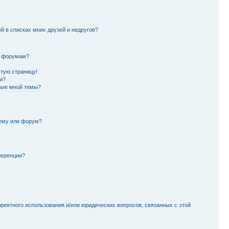
й в списках моих друзей и недругов?
и форумам?
стую страницу!
и?
ные мной темы?
тему или форум?
ференции?
рректного использования и/или юридических вопросов, связанных с этой