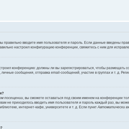
вы правильно вводите имя пользователя и пароль. Если данные введены прав
равильно настроил конфигурацию конференции, свяжитесь с ним для исправле
 настроил конференцию: должны ли вы зарегистрироваться, чтобы размещать 
чные сообщения, отправка email-сообщений, участие в группах и т. д. Регис
я?
ом посещении
, вы сможете оставаться под своим именем на конференции тол
ы вам не приходилось вводить имя пользователя и пароль каждый раз, вы мож
блиотеке, интернет-кафе, университете и т. д. Если пункт
Автоматически вх
й?