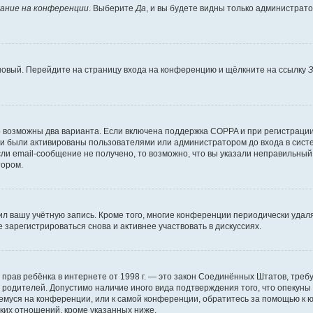
ание на конференции
. Выберите
Да
, и вы будете видны только администрат
 новый. Перейдите на страницу входа на конференцию и щёлкните на ссылку
З
о возможны два варианта. Если включена поддержка COPPA и при регистрации 
и были активированы пользователями или администратором до входа в систе
и email-сообщение не получено, то возможно, что вы указали неправильный 
тором.
ил вашу учётную запись. Кроме того, многие конференции периодически уда
зарегистрироваться снова и активнее участвовать в дискуссиях.
тных прав ребёнка в интернете от 1998 г. — это закон Соединённых Штатов, т
е родителей. Допустимо наличие иного вида подтверждения того, что опек
ющемуся на конференции, или к самой конференции, обратитесь за помощью к 
ких отношений, кроме указанных ниже.