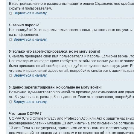
В настройках личного раздела вы найдёте опцию
Скрывать моё пребыв
скрытым пользователем.
Вернуться к началу
Я забыл пароль!
Не паникуйте! Хотя пароль нельзя восстановить, можно легко получить
на конференцию.
Вернуться к началу
Я только что зарегистрировался, но не могу войти!
Сначала проверьте свои имя пользователя и пароль. Если они верны, т
На некоторых конференциях требуется, чтобы все новые учётные запис
было прислано email-сообщение, следуйте полученным инструкциям. Есл
что ввели правильный адрес email, попробуйте связаться с администра
Вернуться к началу
Я давно зарегистрирован, но больше не могу войти!
Возможно, администратор по какой-то причине деактивировал или удал
чтобы уменьшить размер базы данных. Если это произошло, попробуйте 
Вернуться к началу
Что такое COPPA?
COPPA (Child Online Privacy and Protection Act), или Акт о защите час
несовершеннолетних младше 13 лет, иметь на это письменное согласи
13 лет. Если вы не уверены, применимо ли это к вам, как к регистриру
рекомендаций по правовым вопросам и не является объектом юридичес