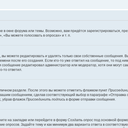
е в окне форума или темы. Возможно, вам придётся зарегистрироваться, пр
 «Вы можете голосовать в опросах» и т. п.
вы можете редактировать и удалять только свои собственные сообщения. В
емени после его создания. Если кто-то уже ответил на сообщение, то под ни
сли сообщение редактировал администратор или модератор, хотя они могут са
о-то ответил.
 личном разделе. После этого вы можете отметить флажком пункт
Присоедини
 вашим сообщениям, сделав соответствующий выбор в параграфе «Отправка 
х, убрав флажок
Присоединить подпись
в форме отправки сообщения.
ите на закладке или перейдите в форму
Создать опрос
под основной формой
ние опросов. Задайте тему и как минимум два варианта ответа в соответству