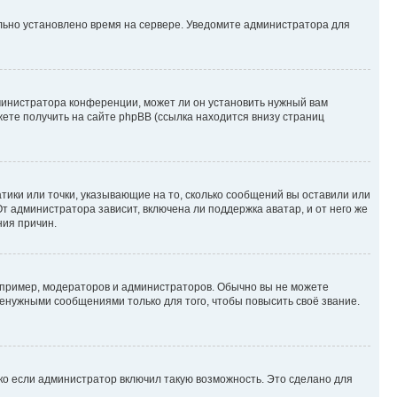
ильно установлено время на сервере. Уведомите администратора для
министратора конференции, может ли он установить нужный вам
жете получить на сайте phpBB (ссылка находится внизу страниц
атики или точки, указывающие на то, сколько сообщений вы оставили или
т администратора зависит, включена ли поддержка аватар, и от него же
ния причин.
пример, модераторов и администраторов. Обычно вы не можете
енужными сообщениями только для того, чтобы повысить своё звание.
ко если администратор включил такую возможность. Это сделано для