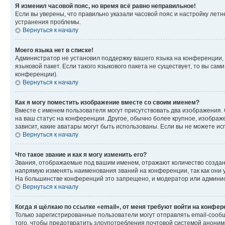
Я изменил часовой пояс, но время всё равно неправильное!
Если вы уверены, что правильно указали часовой пояс и настройку лет
устранения проблемы.
Вернуться к началу
Моего языка нет в списке!
Администратор не установил поддержку вашего языка на конференции, 
языковой пакет. Если такого языкового пакета не существует, то вы с
конференции).
Вернуться к началу
Как я могу поместить изображение вместе со своим именем?
Вместе с именем пользователя могут присутствовать два изображения. О
на ваш статус на конференции. Другое, обычно более крупное, изображе
зависит, какие аватары могут быть использованы. Если вы не можете 
Вернуться к началу
Что такое звание и как я могу изменить его?
Звания, отображаемые под вашим именем, отражают количество созда
напрямую изменять наименования званий на конференции, так как они 
На большинстве конференций это запрещено, и модератор или админис
Вернуться к началу
Когда я щёлкаю по ссылке «email», от меня требуют войти на конфе
Только зарегистрированные пользователи могут отправлять email-сооб
того, чтобы предотвратить злоупотребления почтовой системой анони