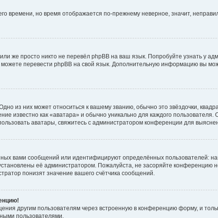
него времени, но время отображается по-прежнему неверное, значит, неправ
или же просто никто не перевёл phpBB на ваш язык. Попробуйте узнать у ад
ами можете перевести phpBB на свой язык. Дополнительную информацию вы мо
дно из них может относиться к вашему званию, обычно это звёздочки, квадр
ние известно как «аватара» и обычно уникально для каждого пользователя. О
использовать аватары, свяжитесь с администратором конференции для выясне
нных вами сообщений или идентифицируют определённых пользователей: на
установлены её администратором. Пожалуйста, не засоряйте конференцию н
тратор понизят значение вашего счётчика сообщений.
ренцию!
щения другим пользователям через встроенную в конференцию форму, и толь
мными пользователями.