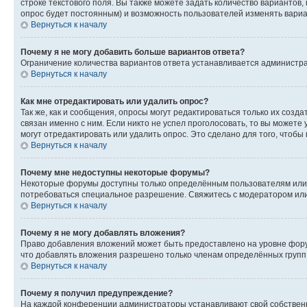
строке текстового поля. Вы также можете задать количество вариантов,
опрос будет постоянным) и возможность пользователей изменять вариан
Вернуться к началу
Почему я не могу добавить больше вариантов ответа?
Ограничение количества вариантов ответа устанавливается администр
Вернуться к началу
Как мне отредактировать или удалить опрос?
Так же, как и сообщения, опросы могут редактироваться только их соз
связан именно с ним. Если никто не успел проголосовать, то вы можете
могут отредактировать или удалить опрос. Это сделано для того, чтобы
Вернуться к началу
Почему мне недоступны некоторые форумы?
Некоторые форумы доступны только определённым пользователям или г
потребоваться специальное разрешение. Свяжитесь с модератором ил
Вернуться к началу
Почему я не могу добавлять вложения?
Право добавления вложений может быть предоставлено на уровне фору
что добавлять вложения разрешено только членам определённых групп.
Вернуться к началу
Почему я получил предупреждение?
На каждой конференции администраторы устанавливают свой собственн