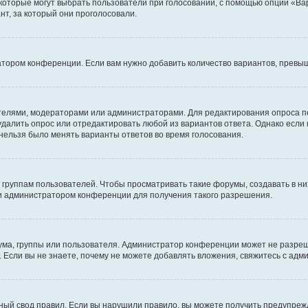
 которые могут выбрать пользователи при голосовании, с помощью опции «Вар
т, за который они проголосовали.
атором конференции. Если вам нужно добавить количество вариантов, превы
дателями, модераторами или администраторами. Для редактирования опроса п
 удалить опрос или отредактировать любой из вариантов ответа. Однако если
 нельзя было менять варианты ответов во время голосования.
руппам пользователей. Чтобы просматривать такие форумы, создавать в них
и администратором конференции для получения такого разрешения.
ма, группы или пользователя. Администратор конференции может не разре
 Если вы не знаете, почему не можете добавлять вложения, свяжитесь с ад
ый свод правил. Если вы нарушили правило, вы можете получить предупреж