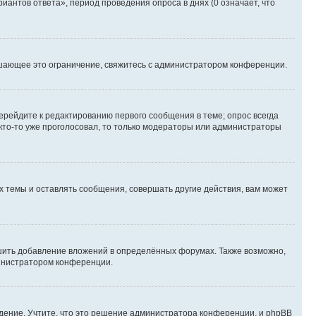
иантов ответа», период проведения опроса в днях (0 означает, что
шающее это ограничение, свяжитесь с администратором конференции.
ерейдите к редактированию первого сообщения в теме; опрос всегда
 кто-то уже проголосовал, то только модераторы или администраторы
 темы и оставлять сообщения, совершать другие действия, вам может
шить добавление вложений в определённых форумах. Также возможно,
министратором конференции.
дение. Учтите, что это решение администратора конференции, и phpBB